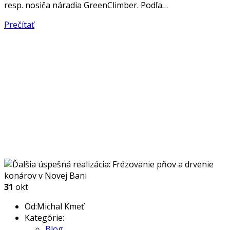
resp. nosiča náradia GreenClimber. Podľa…
Prečítať
31
okt
Od:Michal Kmeť
Kategórie:
Blog