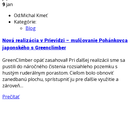
9
jan
Od:Michal Kmeť
Kategórie:
Blog
Nová realizácia v Prievidzi – mulčovanie Pohánkovca
japonského s Greenclimber
GreenClimber opäť zasahoval! Pri ďalšej realizácii sme sa
pustili do náročného čistenia rozsiahleho pozemku s
hustým ruderálnym porastom. Cieľom bolo obnoviť
zanedbanú plochu, sprístupniť ju pre ďalšie využitie a
zároveň…
Prečítať