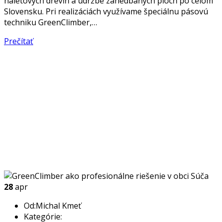
náletových drevín a údržbe zanedbaných plôch po celom
Slovensku. Pri realizáciách využívame špeciálnu pásovú
techniku GreenClimber,…
Prečítať
28
apr
Od:Michal Kmeť
Kategórie: