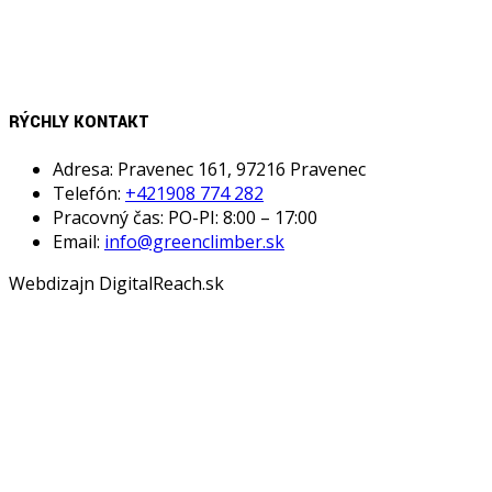
Sme obchodné zastúpenie talianskej firmy MDB pre
Slovenský trh. Poskytujeme poradenstvo, predaj, servis
profesionálnych pásových nosičov do extrémnych
podmienok.
RÝCHLY KONTAKT
Adresa: Pravenec 161, 97216 Pravenec
Telefón:
+421908 774 282
Pracovný čas: PO-PI: 8:00 – 17:00
Email:
info@greenclimber.sk
Webdizajn DigitalReach.sk