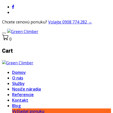
Chcete cenovú ponuku?
Volajte 0908 774 282 →
0
Cart
Domov
O nás
Služby
Nosiče náradia
Referencie
Kontakt
Blog
Vyžiadať ponuku