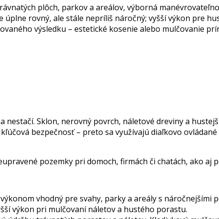
trávnatých plôch, parkov a areálov, výborná manévrovateľno
 úplne rovný, ale stále nepríliš náročný; vyšší výkon pre hus
adovaného výsledku – estetické kosenie alebo mulčovanie pr
estačí. Sklon, nerovný povrch, náletové dreviny a hustejší
kľúčová bezpečnosť – preto sa využívajú diaľkovo ovládané 
neupravené pozemky pri domoch, firmách či chatách, ako aj p
 výkonom vhodný pre svahy, parky a areály s náročnejšími 
yšší výkon pri mulčovaní náletov a hustého porastu.