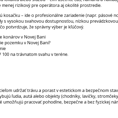
 menej rizikový pre operátora aj okolité prostredie.
nú kosačku – ide o profesionálne zariadenie (napr. pásové n
ly s vysokou svahovou dostupnosťou, nízkou prevádzkovou
čo potvrdzuje, že správny výber je kľúčový.
cieľom udržať trávu a porast v estetickom a bezpečnom stave
ybujú ľudia, autá alebo objekty (chodníky, lavičky, stromček
oré umožňujú pracovať pohodlne, bezpečne a bez fyzickej n