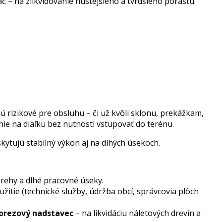
 – na zlikvidovanie hustejšieho a tvrdšieho porastu.
 rizikové pre obsluhu – či už kvôli sklonu, prekážkam,
ie na diaľku bez nutnosti vstupovať do terénu.
skytujú stabilný výkon aj na dlhých úsekoch.
rehy a dlhé pracovné úseky.
itie (technické služby, údržba obcí, správcovia plôch
norezový nadstavec
– na likvidáciu náletových drevín a