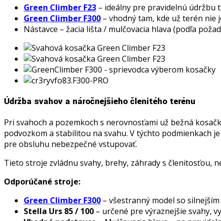
Green Climber F23
– ideálny pre pravidelnú údržbu 
Green Climber F300
– vhodný tam, kde už terén nie je
Nástavce – žacia lišta / mulčovacia hlava (podľa pož
Údržba svahov a náročnejšieho členitého terénu
Pri svahoch a pozemkoch s nerovnosťami už bežná kosačka n
podvozkom a stabilitou na svahu. V týchto podmienkach je 
pre obsluhu nebezpečné vstupovať.
Tieto stroje zvládnu svahy, brehy, záhrady s členitosťou, 
Odporúčané stroje:
Green Climber F300
– všestranný model so silnejším
Stella Urs 85 / 100
– určené pre výraznejšie svahy, v