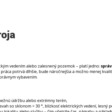
roja
rickým vedením alebo zalesnený pozemok – platí jedno:
správ
že práca potrvá dlhšie, bude náročnejšia a možno menej kval
esprávnym vybavením.
o bežnú údržbu alebo extrémny terén,
ah so sklonom > 30 °, blízkosť elektrických vedení, lesný p
u lokalitu alebo službu – čím ušetríte čas, námahu a náklad