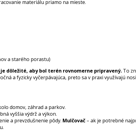
racovanie materiálu priamo na mieste.
ňov a starého porastu)
je dôležité, aby bol terén rovnomerne pripravený.
To zna
ročná a fyzicky vyčerpávajúca, preto sa v praxi využívajú n
kolo domov, záhrad a parkov.
ebná vyššia výdrž a výkon.
enie a prevzdušnenie pôdy.
Mulčovač
– ak je potrebné najpr
u.