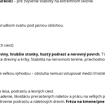
urácie)
– pre zvýšenie stability na extrémnom sklone.
h ciest)
eviny, hrubšie stonky, hustý podrast a nerovný povrch.
Ti
ce dreviny a kríky. Stabilita na nerovnom teréne, priechodno
nie veľkou výhodou – obsluha nemusí vstupovať medzi tŕnisté
 lesa, podrastu a lesných ciest.
adenie, likvidáciu prerastených náletov a prácu na veľkých p
drvenie podrastu a náletových drevín.
Fréza na kmene/pne (