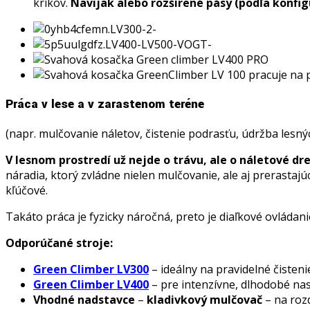
kríkov.
Navijak alebo rozšírené pásy (podľa konfig
Práca v lese a v zarastenom teréne
(napr. mulčovanie náletov, čistenie podrasťu, údržba lesnýc
V lesnom prostredí už nejde o trávu, ale o náletové dr
náradia, ktorý zvládne nielen mulčovanie, ale aj prerastajú
kľúčové.
Takáto práca je fyzicky náročná, preto je diaľkové ovláda
Odporúčané stroje:
Green Climber LV300
– ideálny na pravidelné čistenie
Green Climber LV400
– pre intenzívne, dlhodobé nas
Vhodné nadstavce
–
kladivkový mulčovač
– na roz