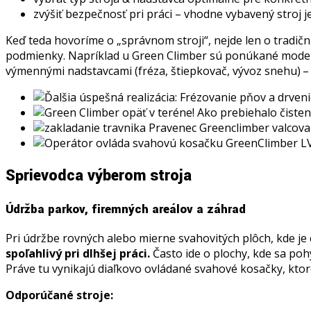
zvýšiť bezpečnosť pri práci – vhodne vybavený stroj je
Keď teda hovoríme o „správnom stroji“, nejde len o tradič
podmienky. Napríklad u Green Climber sú ponúkané mode
výmennými nadstavcami (fréza, štiepkovač, vývoz snehu) – 
Sprievodca výberom stroja
Údržba parkov, firemných areálov a záhrad
Pri údržbe rovných alebo mierne svahovitých plôch, kde je 
spoľahlivý pri dlhšej práci.
Často ide o plochy, kde sa poh
Práve tu vynikajú diaľkovo ovládané svahové kosačky, kt
Odporúčané stroje: