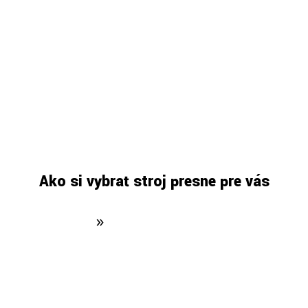
Ako si vybrať stroj presne pre vás
ská stránka
»
Ako si vybrať stroj presne 