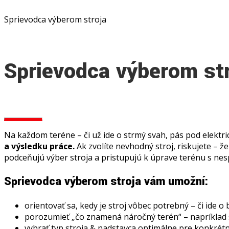
Sprievodca výberom stroja
Sprievodca výberom st
Na každom teréne – či už ide o strmý svah, pás pod elekt
a výsledku práce.
Ak zvolíte nevhodný stroj, riskujete – 
podceňujú výber stroja a pristupujú k úprave terénu s n
Sprievodca výberom stroja vám umožní:
orientovať sa, kedy je stroj vôbec potrebný – či ide 
porozumieť „čo znamená náročný terén“ – napríklad sv
vybrať typ stroja & nadstavca optimálne pre konkrétn