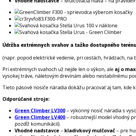
Vhodné nadstavce
– Mulčovacia hlava – na pravideln
Údržba extrémnych svahov a ťažko dostupného terén
(napr. popod elektrické vedenie, pri cestách, hrádzach, na b
Pri extrémnych svahoch už nejde len o výkon, ale
aj o max
vysokej tráve, náletovým drevinám alebo nestabilnému podk
Tieto pásové nosiče náradia dokážu pracovať aj tam, kde kla
Odporúčané stroje:
Green Climber LV300
– výkonný nosič náradia s vys
Green Climber LV400
– robustnejší model vhodný pre
pozdĺž komunikácií).
Vhodné nadstavce
–
kladivkový mulčovač
– pre hu