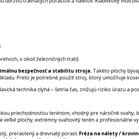
ú údržbu trávnatých porastov a náletov. Kladivkový mulčovač
u
rehoch, v okolí železničných tratí)
imálnu bezpečnosť a stabilitu stroja.
Takéto plochy bývajú
ladu. Preto je potrebné použiť stroj, ktorý umožňuje kosen
sická technika zlyhá – šetria čas, znižujú riziko úrazu a po
okou priechodnosťou terénom, vhodný pre náročné svahy, b
 veľké plochy, extrémny svahovitý terén a profesionálne využ
stý, prerastený a drevnatý porast.
Fréza na nálety / krovi