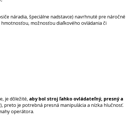
osiče náradia, špeciálne nadstavce) navrhnuté pre náročné
 hmotnosťou, možnosťou diaľkového ovládania či
, je dôležité,
aby bol stroj ľahko ovládateľný, presný a
y), preto je potrebná presná manipulácia a nízka hlučnosť.
ámahy operátora.