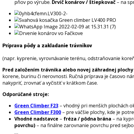
pňov po výrube.
Drvič konárov / štiepkovač
– na sp
Príprava pôdy a zakladanie trávnikov
(napr. kyprenie, vyrovnávanie terénu, odstraňovanie kore
Pred založením trávnika alebo novej záhradnej plochy 
korene, burinu či nerovnosti. Ručná príprava je časovo ná
nakypriť, zrovnať a vyčistiť v krátkom čase.
Odporúčané stroje:
Green Climber F23
– vhodný pri menších plochách o
Green Climber F300
– pre väčšie plochy, kde je potr
Vhodné nadstavce
–
fréza / pôdna brána
– na kypr
povrchu)
– na finálne zarovnanie povrchu pred sejbo