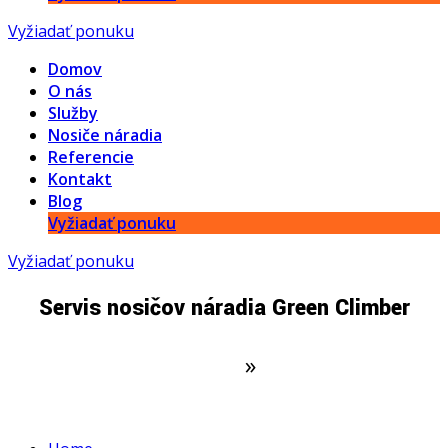
Vyžiadať ponuku
Domov
O nás
Služby
Nosiče náradia
Referencie
Kontakt
Blog
Vyžiadať ponuku
Vyžiadať ponuku
Servis nosičov náradia Green Climber
Domovská stránka
»
Servis nosičov
náradia Green Climber