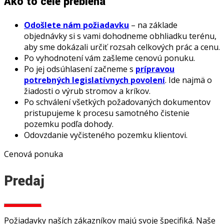
Ako to celé prebieha
Odošlete nám požiadavku
– na základe
objednávky si s vami dohodneme obhliadku terénu,
aby sme dokázali určiť rozsah celkových prác a cenu.
Po vyhodnotení vám zašleme cenovú ponuku.
Po jej odsúhlasení začneme s
prípravou
potrebných legislatívnych povolení
. Ide najmä o
žiadosti o výrub stromov a kríkov.
Po schválení všetkých požadovaných dokumentov
pristupujeme k procesu samotného čistenie
pozemku podľa dohody.
Odovzdanie vyčisteného pozemku klientovi.
Cenová ponuka
Predaj
Požiadavky naších zákazníkov majú svoje špecifiká. Naše