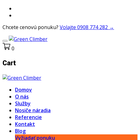
Chcete cenovú ponuku?
Volajte 0908 774 282 →
0
Cart
Domov
O nás
Služby
Nosiče náradia
Referencie
Kontakt
Blog
Vyžiadať ponuku