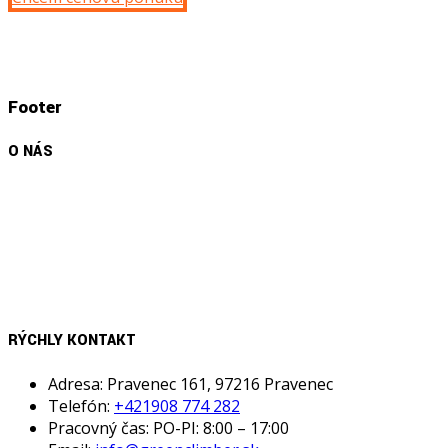
Footer
O NÁS
Sme obchodné zastúpenie talianskej firmy MDB pre
Slovenský trh. Poskytujeme poradenstvo, predaj, servis
profesionálnych pásových nosičov do extrémnych
podmienok.
RÝCHLY KONTAKT
Adresa: Pravenec 161, 97216 Pravenec
Telefón:
+421908 774 282
Pracovný čas: PO-PI: 8:00 – 17:00