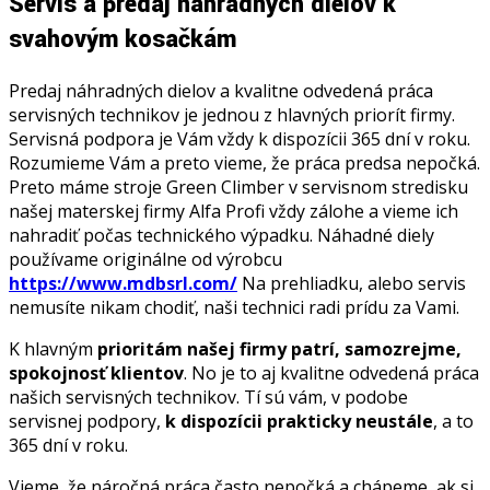
Servis a predaj náhradných dielov k
svahovým kosačkám
Predaj náhradných dielov a kvalitne odvedená práca
servisných technikov je jednou z hlavných priorít firmy.
Servisná podpora je Vám vždy k dispozícii 365 dní v roku.
Rozumieme Vám a preto vieme, že práca predsa nepočká.
Preto máme stroje Green Climber v servisnom stredisku
našej materskej firmy Alfa Profi vždy zálohe a vieme ich
nahradiť počas technického výpadku. Náhadné diely
používame originálne od výrobcu
https://www.mdbsrl.com/
Na prehliadku, alebo servis
nemusíte nikam chodiť, naši technici radi prídu za Vami.
K hlavným
prioritám našej firmy patrí, samozrejme,
spokojnosť klientov
. No je to aj kvalitne odvedená práca
našich servisných technikov. Tí sú vám, v podobe
servisnej podpory,
k dispozícii prakticky neustále
, a to
365 dní v roku.
Vieme, že náročná práca často nepočká a chápeme, ak si