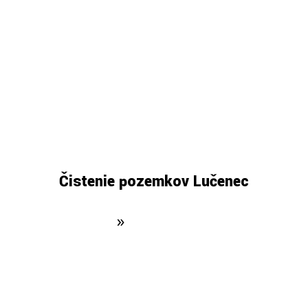
Čistenie pozemkov Lučenec
ovská stránka
»
Čistenie pozemkov Luč