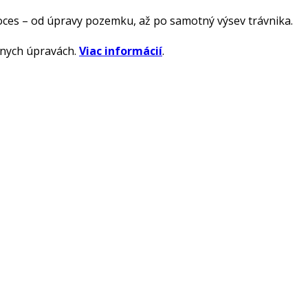
es – od úpravy pozemku, až po samotný výsev trávnika.
énnych úpravách.
Viac informácií
.