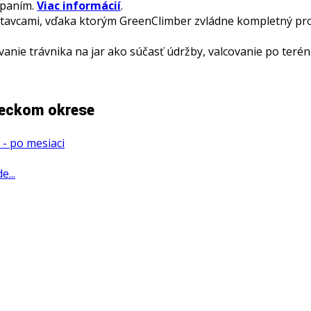
opaním.
Viac informácií
.
vcami, vďaka ktorým GreenClimber zvládne kompletný proc
vanie trávnika na jar ako súčasť údržby, valcovanie po ter
neckom okrese