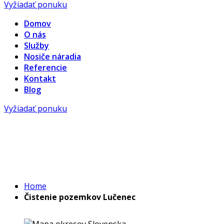
Vyžiadať ponuku
Domov
O nás
Služby
Nosiče náradia
Referencie
Kontakt
Blog
Vyžiadať ponuku
Dom
Home
Čistenie pozemkov Lučenec