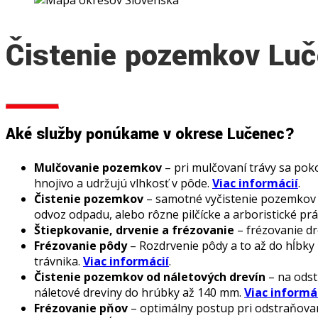
Čistenie pozemkov Lu
Aké služby ponúkame v okrese Lučenec?
Mulčovanie pozemkov
– pri mulčovaní trávy sa pok
hnojivo a udržujú vlhkosť v pôde.
Viac informácií
.
Čistenie pozemkov
– samotné vyčistenie pozemkov m
odvoz odpadu, alebo rôzne pilčícke a arboristické pr
Štiepkovanie, drvenie a frézovanie
– frézovanie dr
Frézovanie pôdy
– Rozdrvenie pôdy a to až do hĺbky
trávnika.
Viac informácií
.
Čistenie pozemkov od náletových drevín
– na odst
náletové dreviny do hrúbky až 140 mm.
Viac informá
Frézovanie pňov
– optimálny postup pri odstraňovan