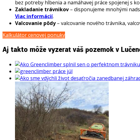
bez potreby hĺbenia a namáhavej práce spojenej s k
Zakladanie trávnikov
– disponujeme mnohými nadsta
Viac informácií
.
Valcovanie pôdy
– valcovanie nového trávnika, valco
Kalkulátor cenovej ponuky
Aj takto môže vyzerať váš pozemok v Luče