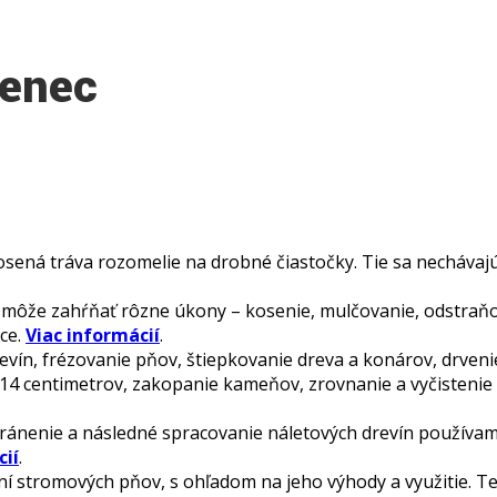
čenec
osená tráva rozomelie na drobné čiastočky. Tie sa nechávajú
ôže zahŕňať rôzne úkony – kosenie, mulčovanie, odstraňova
áce.
Viac informácií
.
evín, frézovanie pňov, štiepkovanie dreva a konárov, drveni
 14 centimetrov, zakopanie kameňov, zrovnanie a vyčistenie
ránenie a následné spracovanie náletových drevín používame
cií
.
í stromových pňov, s ohľadom na jeho výhody a využitie. T